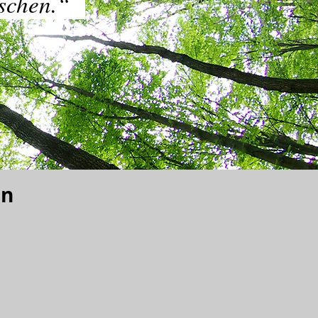
schen.
“
en