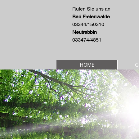
Rufen Sie uns an
Bad Freienwalde
03344/150310
Neutrebbin
033474/4851
HOME
G